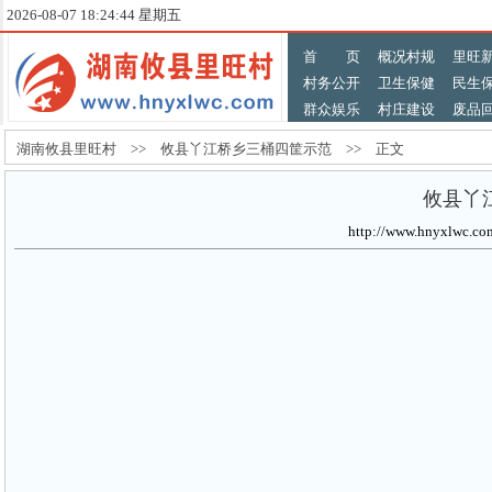
2026-08-07 18:24:44 星期五
首 页
概况村规
里旺
村务公开
卫生保健
民生
群众娱乐
村庄建设
废品
湖南攸县里旺村 >> 攸县丫江桥乡三桶四筐示范 >> 正文
攸县丫
http://www.hnyxlw