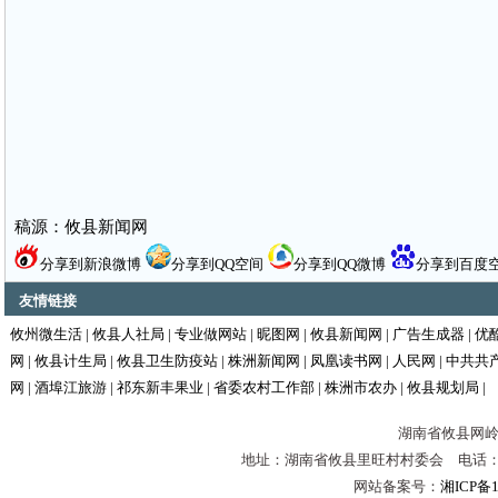
稿源：攸县新闻网
分享到新浪微博
分享到QQ空间
分享到QQ微博
分享到百度
友情链接
攸州微生活
|
攸县人社局
|
专业做网站
|
昵图网
|
攸县新闻网
|
广告生成器
|
优
网
|
攸县计生局
|
攸县卫生防疫站
|
株洲新闻网
|
凤凰读书网
|
人民网
|
中共共
网
|
酒埠江旅游
|
祁东新丰果业
|
省委农村工作部
|
株洲市农办
|
攸县规划局
|
湖南省攸县网岭镇
地址：湖南省攸县里旺村村委会 电话：0731-
网站备案号：
湘ICP备1