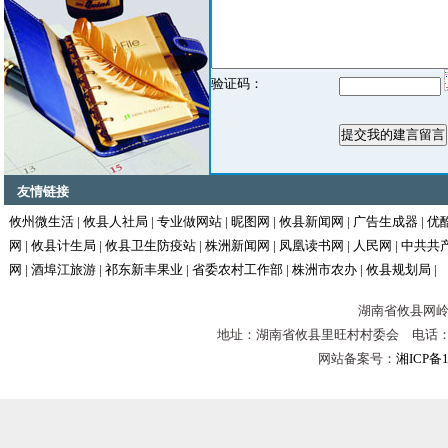
验证码：
友情链接
攸州微生活
|
攸县人社局
|
专业做网站
|
昵图网
|
攸县新闻网
|
广告生成器
|
优
网
|
攸县计生局
|
攸县卫生防疫站
|
株洲新闻网
|
凤凰读书网
|
人民网
|
中共共
网
|
酒埠江旅游
|
祁东新丰果业
|
省委农村工作部
|
株洲市农办
|
攸县规划局
|
湖南省攸县网岭镇
地址：湖南省攸县里旺村村委会 电话：0731-
网站备案号：
湘ICP备1