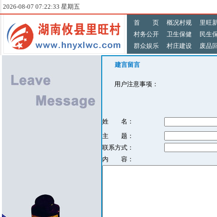
2026-08-07 07:22:33 星期五
首 页
概况村规
里旺
村务公开
卫生保健
民生
群众娱乐
村庄建设
废品
建言留言
用户注意事项：
姓 名：
主 题：
联系方式：
内 容：