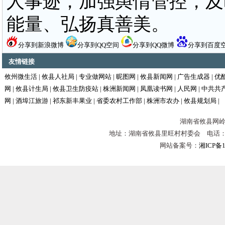
人事迹，加强舆情管控，及
能量、弘扬真善美。
分享到新浪微博
分享到QQ空间
分享到QQ微博
分享到百度
友情链接
攸州微生活
|
攸县人社局
|
专业做网站
|
昵图网
|
攸县新闻网
|
广告生成器
|
优
网
|
攸县计生局
|
攸县卫生防疫站
|
株洲新闻网
|
凤凰读书网
|
人民网
|
中共共
网
|
酒埠江旅游
|
祁东新丰果业
|
省委农村工作部
|
株洲市农办
|
攸县规划局
|
湖南省攸县网岭镇
地址：湖南省攸县里旺村村委会 电话：0731-
网站备案号：
湘ICP备1